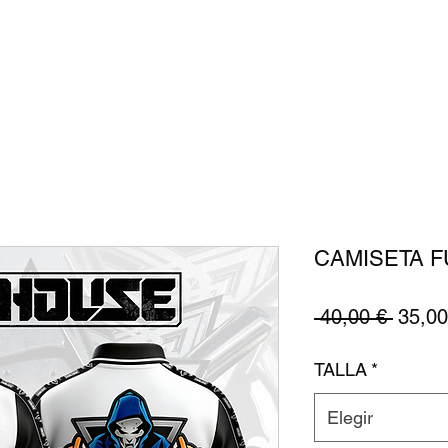
MERCHANDISE
FOTOS
BOOKINGS
CAMISETA F
Precio
 40,00 € 
35,00
TALLA
*
Elegir